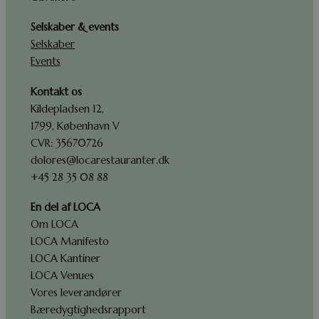
_ga_HSRZQL5TSX
.dolorescph.dk
1 år 1
Denne coo
Selskaber & events
måned
Google Ana
fortsætte 
Selskaber
Events
_ga_4DYHKJY5XN
.dolorescph.dk
1 år 1
Denne coo
måned
Google Ana
fortsætte 
Kontakt os
last_pysTrafficSource
.dolorescph.dk
1 uge
Denne cook
Kildepladsen 12,
huske den 
hvorfra b
1799, København V
hjemmesid
med at an
CVR: 35670726
effektivit
dolores@locarestauranter.dk
markedsf
ved at sp
+45 28 35 08 88
brugerne 
hjemmesi
En del af LOCA
Om LOCA
LOCA Manifesto
LOCA Kantiner
LOCA Venues
Vores leverandører
Bæredygtighedsrapport