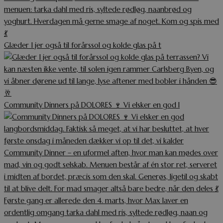
Glæder I jer også til forårssol og kolde glas på t
Community Dinners på DOLORES 🍷 Vi elsker en god l