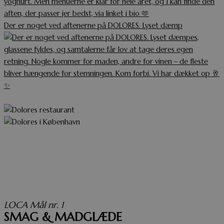
Der er noget ved aftenerne på DOLORES. Lyset dæmp
NYHEDSBREV
LOCA Mål nr. 1
SMAG & MADGLÆDE