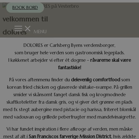
Gå
BOOK BORD
til
velkommen til
indholdet
Main
Menu
dolores
MENU
DOLORES er Carlsberg Byens verdensborger,
som bruger hele verden som gastronomisk legeplads.
I køkkenet arbejder vi efter ét dogme –
råvarerne skal være
fantastiske!
På vores aftenmenu finder du
delevenlig comfortfood
som
korean fried chicken og glaserede shiitake-svampe. På grillen
smider vi skånsomt fanget dansk fisk og krogmodnede
skaftkoteletter fra dansk gris, og vi giver det grønne en plads
med fx stegt aubergine med pistacie og harissa, friteret blomkål
med vadouvan og grillede peberfrugter med mandelvinaigrette.
Vi har fundet inspiration i flere afkroge af verden, men måske
mest af alt i
San Franciscos farverige Mission District
, hvis ældste