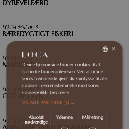
DYREVELFÆRD
LOCA Mål nr. 5
BÆREDYGTIGT FISKERI
×
LOCA Mål nr. 6
MADSPILD
Denne hjemmeside bruger cookies til at
DANISH
forbedre brugeroplevelsen. Ved at bruge
ENGLISH
vores hjemmeside giver du samtykke til alle
cookies i overensstemmelse med vores
LOCA Mål nr. 7
cookiepolitik.
Læs mere
CO2 AFTRYK
VIS ALLE PARTNERE
(2) →
Absolut
Ydeevne
Målretning
LOCA Mål nr. 8
nødvendige
ANIMALSK VERSUS PLANTER