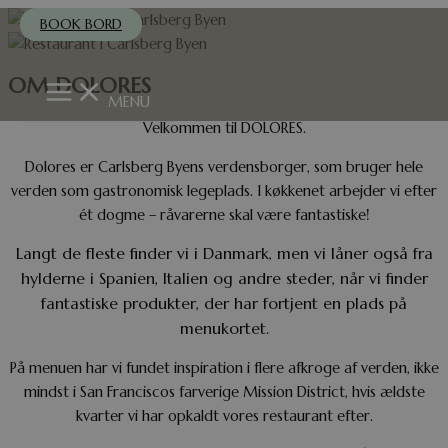
Gå
BOOK BORD
til
indholdet
OM DOLORES
Main
Menu
MENU
Velkommen til DOLORES.
Dolores er Carlsberg Byens verdensborger, som bruger hele
verden som gastronomisk legeplads. I køkkenet arbejder vi efter
ét dogme – råvarerne skal være fantastiske!
Langt de fleste finder vi i Danmark, men vi låner også fra
hylderne i Spanien, Italien og andre steder, når vi finder
fantastiske produkter, der har fortjent en plads på
menukortet.
På menuen har vi fundet inspiration i flere afkroge af verden, ikke
mindst i San Franciscos farverige Mission District, hvis ældste
kvarter vi har opkaldt vores restaurant efter.