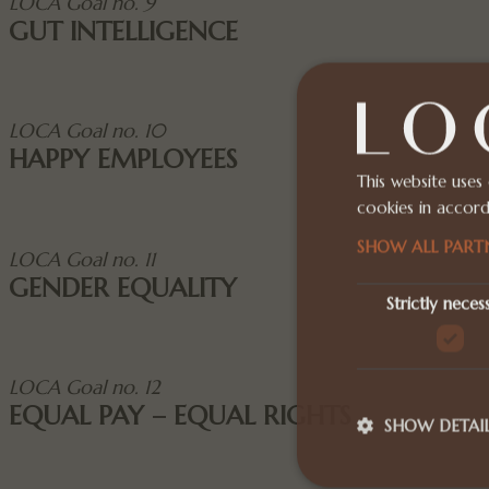
LOCA Goal no. 9
GUT INTELLIGENCE
LOCA Goal no. 10
HAPPY EMPLOYEES
This website uses
cookies in accord
SHOW ALL PART
LOCA Goal no. 11
GENDER EQUALITY
Strictly neces
LOCA Goal no. 12
EQUAL PAY – EQUAL RIGHTS
SHOW DETAI