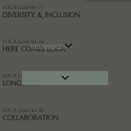
LOCA Goal no. 13
DIVERSITY & INCLUSION
Strictly necessary c
used properly without
Name
LOCA Goal no. 14
SUSTAINABILITY
HERE COMES LOCA
pys_session_limit
CookieScriptConse
LOCA Goal no. 15
Menu
LONGEVITY
Toggle
icwp-wpsf-notbot
pys_start_session
LOCA Goal no. 16
COLLABORATION
__cf_bm