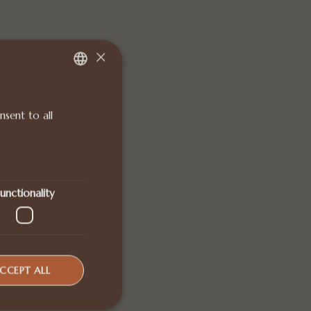
×
DANISH
sent to all
ENGLISH
unctionality
CCEPT ALL