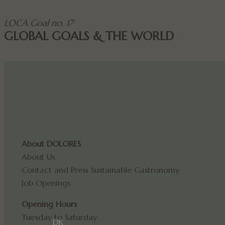
LOCA Goal no. 17
GLOBAL GOALS & THE WORLD
Name
Provider
Name
Name
Domain
pys_first_visit
_ga
IDE
Google 
.doublec
pll_language
_gcl_au
Google 
.dolores
last_pys_landing_p
pysTrafficSource
_fbp
Meta Pl
Inc.
.dolores
pys_landing_page
About DOLORES
About Us
Contact and Press
Sustainable Gastronomy
_ga_HSRZQL5TSX
Job Openings
_ga_4DYHKJY5XN
Opening Hours
Tuesday to Saturday:
last_pysTrafficSour
DK